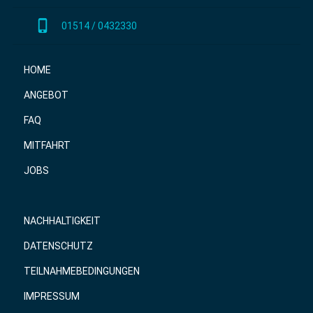
phone_iphone
01514 / 0432330
HOME
ANGEBOT
FAQ
MITFAHRT
JOBS
NACHHALTIGKEIT
DATENSCHUTZ
TEILNAHMEBEDINGUNGEN
IMPRESSUM