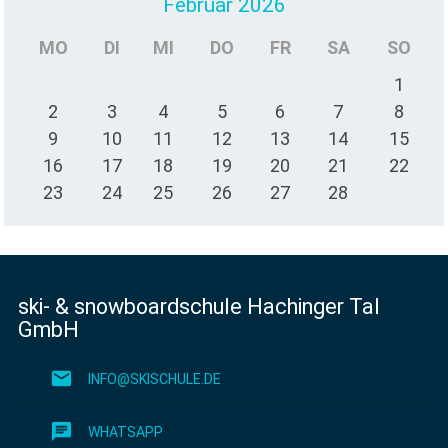
Februar 2026
MO
DI
MI
DO
FR
SA
SO
1
2
3
4
5
6
7
8
9
10
11
12
13
14
15
16
17
18
19
20
21
22
23
24
25
26
27
28
ski- & snowboardschule Hachinger Tal
GmbH
mail
INFO@SKISCHULE.DE
chat
WHATSAPP