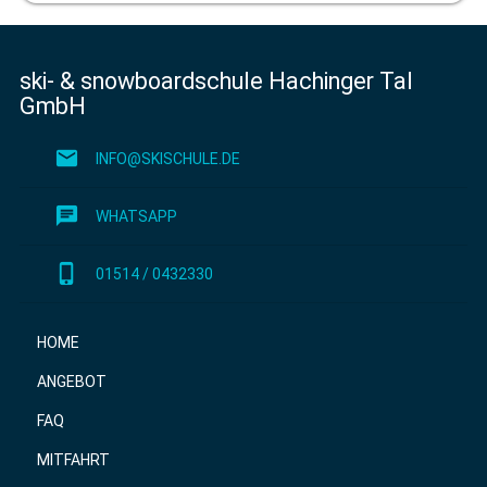
ski- & snowboardschule Hachinger Tal
GmbH
mail
INFO@SKISCHULE.DE
chat
WHATSAPP
phone_iphone
01514 / 0432330
HOME
ANGEBOT
FAQ
MITFAHRT