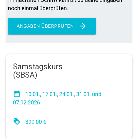
noch einmal überprüfen.
arrow_forward
ANGABEN ÜBERPRÜFEN
Samstagskurs
(SBSA)
date_range
10.01., 17.01., 24.01., 31.01. und
07.02.2026
loyalty
399.00 €