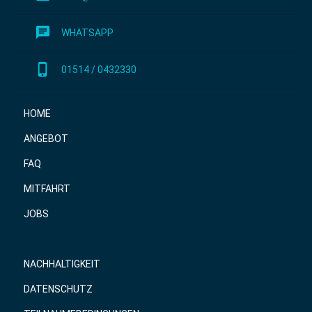
chat
WHATSAPP
phone_iphone
01514 / 0432330
HOME
ANGEBOT
FAQ
MITFAHRT
JOBS
NACHHALTIGKEIT
DATENSCHUTZ