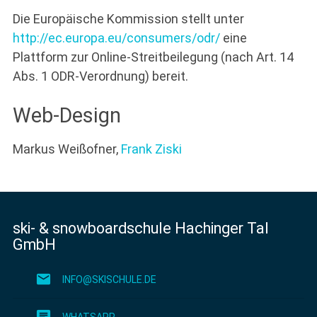
Die Europäische Kommission stellt unter
http://ec.europa.eu/consumers/odr/
eine
Plattform zur Online-Streitbeilegung (nach Art. 14
Abs. 1 ODR-Verordnung) bereit.
Web-Design
Markus Weißofner,
Frank Ziski
ski- & snowboardschule Hachinger Tal
GmbH
mail
INFO@SKISCHULE.DE
chat
WHATSAPP