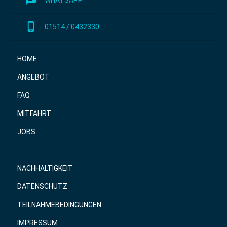
phone_iphone
01514 / 0432330
HOME
ANGEBOT
FAQ
MITFAHRT
JOBS
NACHHALTIGKEIT
DATENSCHUTZ
TEILNAHMEBEDINGUNGEN
IMPRESSUM