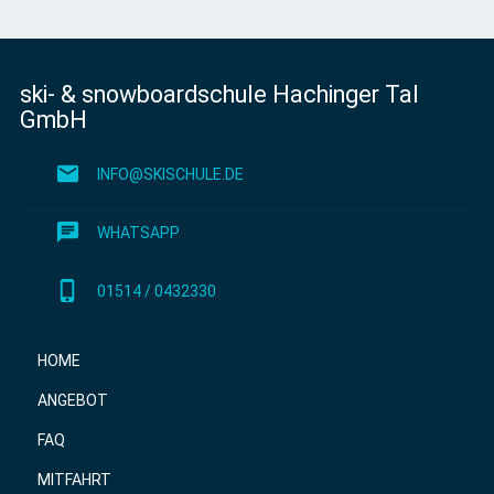
ski- & snowboardschule Hachinger Tal
GmbH
mail
INFO@SKISCHULE.DE
chat
WHATSAPP
phone_iphone
01514 / 0432330
HOME
ANGEBOT
FAQ
MITFAHRT